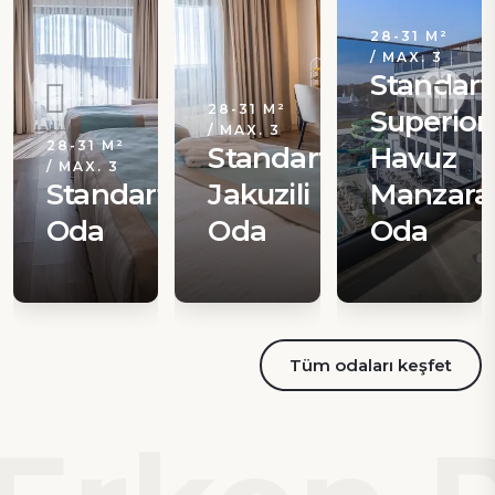
28-31 M²
/ MAX. 3
Standart
28-31 M²
Superior
/ MAX. 3
28-31 M²
Standart
Havuz
/ MAX. 3
Standart
Jakuzili
Manzaral
Oda
Oda
Oda
Tüm odaları keşfet