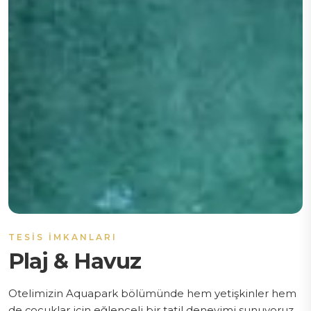
TESIS İMKANLARI
Plaj & Havuz
Otelimizin Aquapark bölümünde hem yetişkinler hem
de çocuklar için eğlenceli bir tatil deneyimi sunuyoruz.