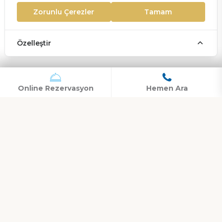
Çarşaf Değişimi : Her İki Günde Bir Yapılmaktadır.
Zorunlu Çerezler
Tamam
Plaj Havlusu : Günde Bir Defa Verilmektedir.
Mini Bar : Tüm odalara tatil boyunca günlük olarak 1 defa ücretsiz
Özelleştir
olarak doldurulmaktadır. Su, Kola, Fanta, Soda bulunmaktadır.
Çift Kişilik ve 1 Adet
28-31 m² / Max. 3
Online Rezervasyon
Hemen Ara
Tek Kişilik Yatak
Balkon(Jakuzi,
Dijital Kasa
Salıncak, Masa, 2
Adet Sandalye)
LCD TV
Çay-Kahve Seti
Duş/Banyo
Mini Bar