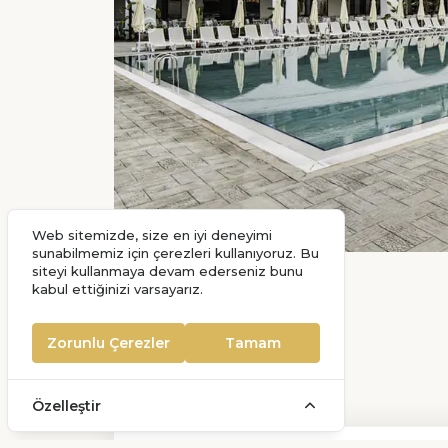
Sorgun Mahallesi 8234 Sokak No: 3/2 Side
- Manavgat - Antalya- Türkiye
info@sidemoonpalace.com
0242 212 06 79
Web sitemizde, size en iyi deneyimi
sunabilmemiz için çerezleri kullanıyoruz. Bu
siteyi kullanmaya devam ederseniz bunu
kabul ettiğinizi varsayarız.
Zorunlu Çerezler
Tamam
Özelleştir