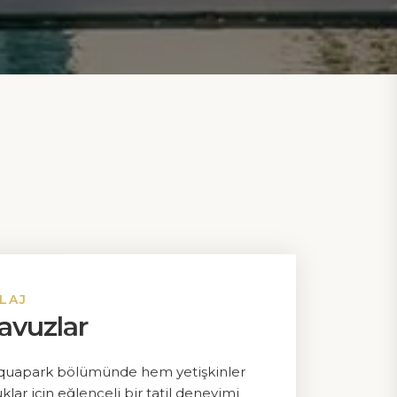
LAJ
avuzlar
Sayfalar
Factsheet
Aquapark bölümünde hem yetişkinler
Politikalarımız
ar için eğlenceli bir tatil deneyimi