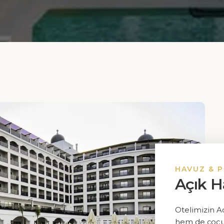
HAVUZ & P
Açık H
Keşfet
Anasayfa
Otelimizin 
Konaklama
hem de çocukl