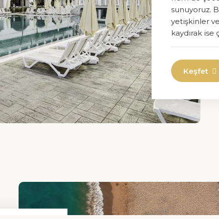
Otelimiz
sunuyoruz. B
yetişkinler v
Hakkımızda
kaydırak ise 
Galeri
İletişim
Keşfet
FERMU İNŞAAT EMLAK GIDA TURİZM TİCARET LİMİTED ŞİRKETİ
© 2026 Side Moon Palace - Powered by